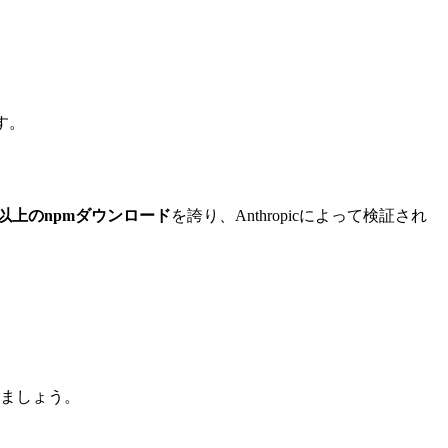
す。
万以上のnpmダウンロード
を誇り、Anthropicによって検証され
しましょう。