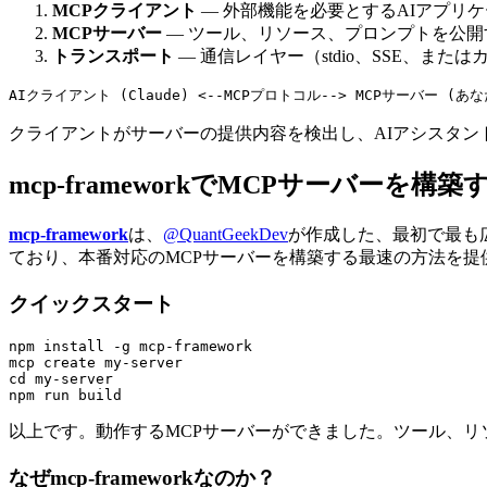
MCPクライアント
— 外部機能を必要とするAIアプリケーション
MCPサーバー
— ツール、リソース、プロンプトを公開
トランスポート
— 通信レイヤー（stdio、SSE、また
クライアントがサーバーの提供内容を検出し、AIアシスタ
mcp-frameworkでMCPサーバーを構築
mcp-framework
は、
@QuantGeekDev
が作成した、最初で最も広く
ており、本番対応のMCPサーバーを構築する最速の方法を提
クイックスタート
npm install -g mcp-framework

mcp create my-server

cd my-server

以上です。動作するMCPサーバーができました。ツール、リソース
なぜmcp-frameworkなのか？