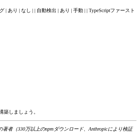
ィング | あり | なし | | 自動検出 | あり | 手動 | | TypeScriptファースト
構築しましょう。
orkの著者（330万以上のnpmダウンロード、Anthropicにより検証