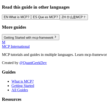
Read this guide in other languages
EN
What is MCP?
ES
Que es MCP?
ZH
什么是MCP？
More guides
Getting Started with mcp-framework
M
MCP International
MCP tutorials and guides in multiple languages. Learn mcp-framew
Created by
@QuantGeekDev
Guides
What is MCP?
Getting Started
All Guides
Resources