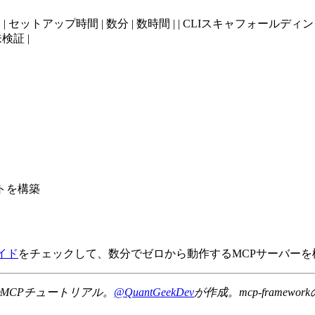
--|------------| | セットアップ時間 | 数分 | 数時間 | | CLIスキャフォールデ
未検証 |
トを構築
イド
をチェックして、数分でゼロから動作するMCPサーバーを
MCPチュートリアル。
@QuantGeekDev
が作成。mcp-framew