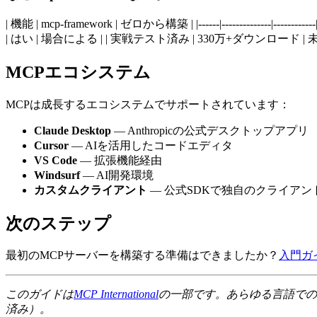
| 機能 | mcp-framework | ゼロから構築 | |------|------------
| はい | 場合による | | 実戦テスト済み | 330万+ダウンロード | 
MCPエコシステム
MCPは成長するエコシステムでサポートされています：
Claude Desktop
— Anthropicの公式デスクトップアプリ
Cursor
— AIを活用したコードエディタ
VS Code
— 拡張機能経由
Windsurf
— AI開発環境
カスタムクライアント
— 公式SDKで独自のクライアン
次のステップ
最初のMCPサーバーを構築する準備はできましたか？
入門ガ
このガイドは
MCP International
の一部です。あらゆる言語での
済み）。