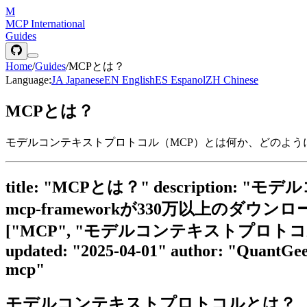
M
MCP International
Guides
Home
/
Guides
/
MCPとは？
Language:
JA
Japanese
EN
English
ES
Espanol
ZH
Chinese
MCPとは？
モデルコンテキストプロトコル（MCP）とは何か、どのように動作す
title: "MCPとは？" descrip
mcp-frameworkが330万以上のダウン
["MCP", "モデルコンテキストプロトコル", "MCP
updated: "2025-04-01" author: "QuantGeek
mcp"
モデルコンテキストプロトコルとは？