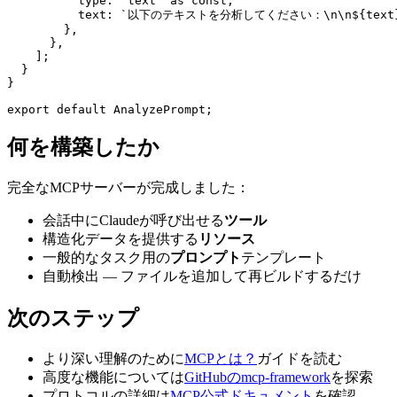
          type: "text" as const,

          text: `以下のテキストを分析してください：\n\n${text}
        },

      },

    ];

  }

}

何を構築したか
完全なMCPサーバーが完成しました：
会話中にClaudeが呼び出せる
ツール
構造化データを提供する
リソース
一般的なタスク用の
プロンプト
テンプレート
自動検出 — ファイルを追加して再ビルドするだけ
次のステップ
より深い理解のために
MCPとは？
ガイドを読む
高度な機能については
GitHubのmcp-framework
を探索
プロトコルの詳細は
MCP公式ドキュメント
を確認