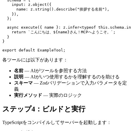
  schema = {

    input: z.object({

      name: z.string().describe("挨拶する名前"),

    }),

  };

  async execute({ name }: z.infer<typeof this.schema.in
    return `こんにちは、${name}さん！MCPへようこそ。`;

  }

}

各ツールには以下があります：
名前
— AIがツールを参照する方法
説明
— AIがいつ使用するかを理解するのを助ける
スキーマ
— Zodバリデーションで入力パラメータを定
義
実行メソッド
— 実際のロジック
ステップ4：ビルドと実行
TypeScriptをコンパイルしてサーバーを起動します：