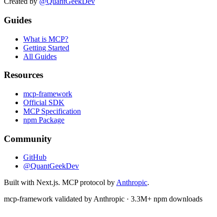
Created by
@QuantGeekDev
Guides
What is MCP?
Getting Started
All Guides
Resources
mcp-framework
Official SDK
MCP Specification
npm Package
Community
GitHub
@QuantGeekDev
Built with Next.js. MCP protocol by
Anthropic
.
mcp-framework validated by Anthropic · 3.3M+ npm downloads