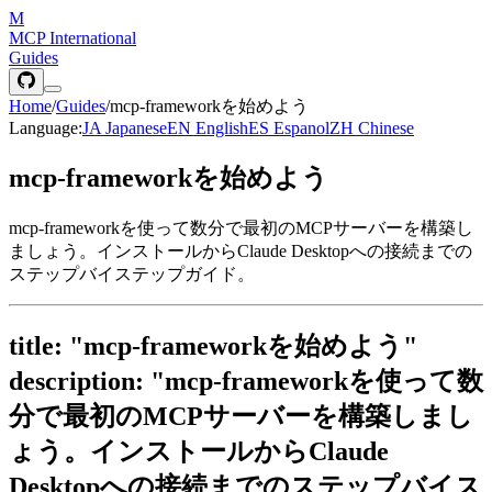
M
MCP International
Guides
Home
/
Guides
/
mcp-frameworkを始めよう
Language:
JA
Japanese
EN
English
ES
Espanol
ZH
Chinese
mcp-frameworkを始めよう
mcp-frameworkを使って数分で最初のMCPサーバーを構築し
ましょう。インストールからClaude Desktopへの接続までの
ステップバイステップガイド。
title: "mcp-frameworkを始めよう"
description: "mcp-frameworkを使って数
分で最初のMCPサーバーを構築しまし
ょう。インストールからClaude
Desktopへの接続までのステップバイス