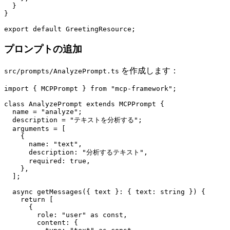
  }

}

プロンプトの追加
を作成します：
src/prompts/AnalyzePrompt.ts
import { MCPPrompt } from "mcp-framework";

class AnalyzePrompt extends MCPPrompt {

  name = "analyze";

  description = "テキストを分析する";

  arguments = [

    {

      name: "text",

      description: "分析するテキスト",

      required: true,

    },

  ];

  async getMessages({ text }: { text: string }) {

    return [

      {

        role: "user" as const,

        content: {
