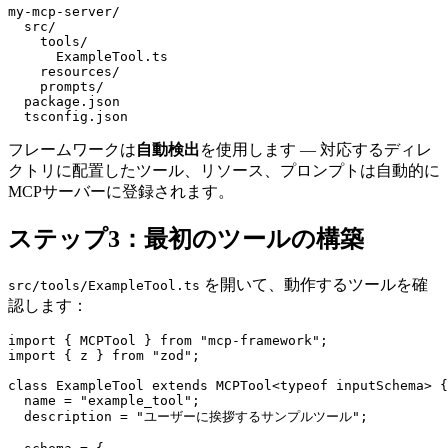
my-mcp-server/

  src/

    tools/

      ExampleTool.ts

    resources/

    prompts/

  package.json

フレームワークは
自動検出
を使用します — 対応するディレ
クトリに配置したツール、リソース、プロンプトは自動的に
MCPサーバーに登録されます。
ステップ3：最初のツールの構築
を開いて、動作するツールを確
src/tools/ExampleTool.ts
認します：
import { MCPTool } from "mcp-framework";

import { z } from "zod";

class ExampleTool extends MCPTool<typeof inputSchema> {

  name = "example_tool";

  description = "ユーザーに挨拶するサンプルツール";
